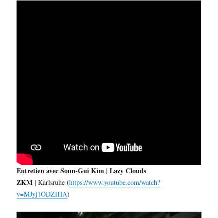
Entretien avec Soun-Gui Kim | Lazy Clouds
ZKM
| Karlsruhe (
https://www.youtube.com/watch?
v=MJyj1ODZIHA
)