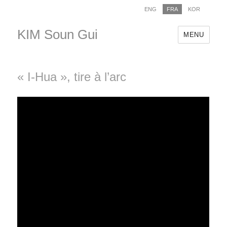
ENG
FRA
KOR
KIM Soun Gui
MENU
« I-Hua », tire à l’arc