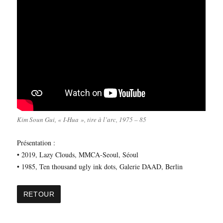
Kim Soun Gui, « I-Hua », tire à l’arc, 1975 – 85
Présentation :
• 2019, Lazy Clouds, MMCA-Seoul, Séoul
• 1985, Ten thousand ugly ink dots, Galerie DAAD, Berlin