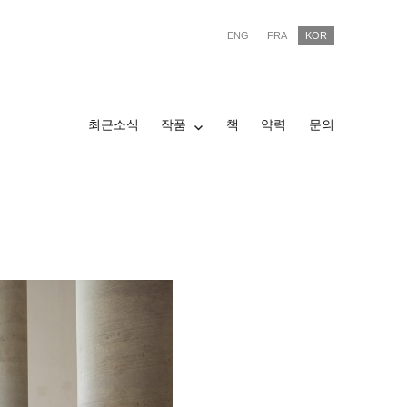
ENG
FRA
KOR
최근소식
작품
책
약력
문의