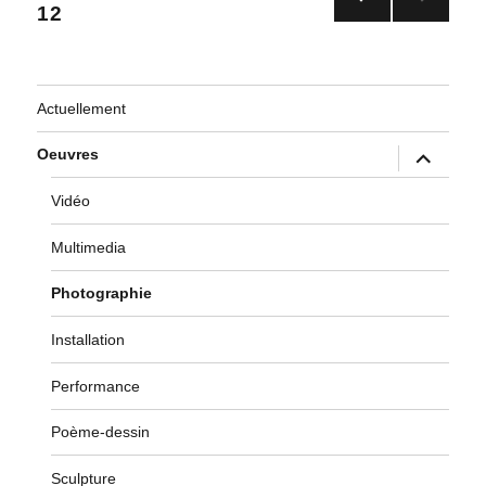
12
/12
PAG
des
E
PRÉ
articles
CÉD
Actuellement
ENT
E
ouvrir
Oeuvres
le
sous-
menu
Vidéo
Multimedia
Photographie
Installation
Performance
Poème-dessin
Sculpture