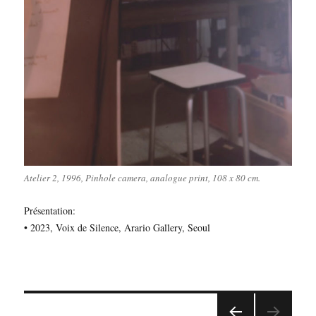
Atelier 2, 1996, Pinhole camera, analogue print, 108 x 80 cm.
Présentation:
• 2023, Voix de Silence, Arario Gallery, Seoul
Navigation
PAGE