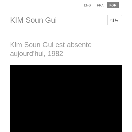
ENG
FRA
KOR
KIM Soun Gui
메뉴
Kim Soun Gui est absente
aujourd’hui, 1982