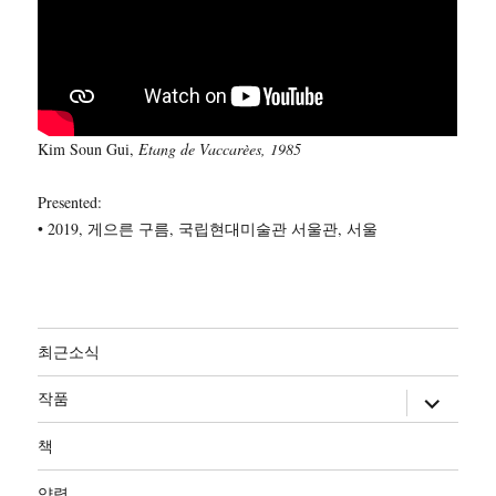
Kim Soun Gui,
Etang de Vaccarèes, 1985
Presented:
• 2019, 게으른 구름, 국립현대미술관 서울관, 서울
최근소식
하
작품
위
메
뉴
책
확
장
약력