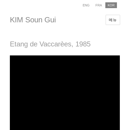
ENG
FRA
KOR
KIM Soun Gui
메뉴
Etang de Vaccarèes, 1985